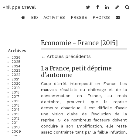
Philippe
Crevel
BIO
ACTIVITÉS
PRESSE
PHOTOS
Economie - France [2015]
Archives
← Articles précédents
2026
2025
2024
La France, petit déprime
2023
d’automne
2022
2021
Coup d’arrêt intempestif en France Les
2020
2019
mauvais résultats du chômage et de la
2018
consommation, en France, au mois
2017
2016
d’octobre, prouvent que la reprise
2015
demeure chaotique. Il est difficile d’avoir
2014
une vision claire de l’évolution de la
2013
2012
reprise. Si de nombreux facteurs doivent
2011
conduire à son amplification, elle reste
2010
2009
assez contrainte tant par la faible inflation,