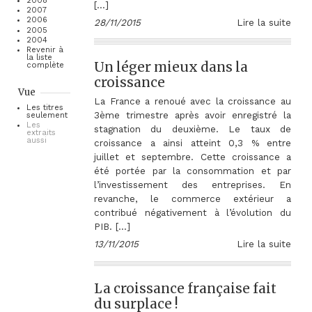
2008
[…]
2007
2006
28/11/2015
Lire la suite
2005
2004
Revenir à
la liste
Un léger mieux dans la
complète
croissance
Vue
La France a renoué avec la croissance au
Les titres
3ème trimestre après avoir enregistré la
seulement
Les
stagnation du deuxième. Le taux de
extraits
aussi
croissance a ainsi atteint 0,3 % entre
juillet et septembre. Cette croissance a
été portée par la consommation et par
l’investissement des entreprises. En
revanche, le commerce extérieur a
contribué négativement à l’évolution du
PIB. […]
13/11/2015
Lire la suite
La croissance française fait
du surplace !