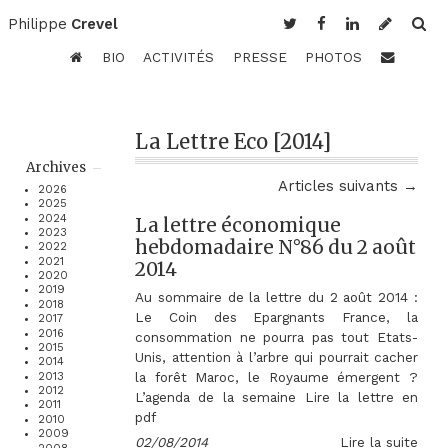
Philippe
Crevel
BIO
ACTIVITÉS
PRESSE
PHOTOS
La Lettre Eco [2014]
Archives
Articles suivants →
2026
2025
2024
La lettre économique
2023
hebdomadaire N°86 du 2 août
2022
2021
2014
2020
2019
Au sommaire de la lettre du 2 août 2014 :
2018
Le Coin des Epargnants France, la
2017
2016
consommation ne pourra pas tout Etats-
2015
Unis, attention à l’arbre qui pourrait cacher
2014
la forêt Maroc, le Royaume émergent ?
2013
2012
L’agenda de la semaine Lire la lettre en
2011
pdf
2010
2009
02/08/2014
Lire la suite