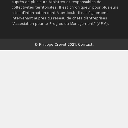
auprès de plusieurs Ministres et responsables de
collectivités territoriales. Il est chroniqueur pour plusieurs
sites d’information dont Atantico.fr. Il est également
intervenant auprès du réseau de chefs d’entreprises
“Association pour le Progrès du Management” (APM).
© Philippe Crevel 2021.
Contact
.