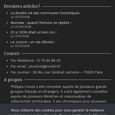
Derniers articles !
La double vie des communes touristiques
Le 12/07/2026
Monnaie : quand l’histoire se répète !
Le 05/04/2026
Et si 2026 était un bon cru !
Le 17/01/2026
Le Louvre : un cas d’école !
Le 22/12/2025
Contact
Par téléphone : 01 76 60 86 05
Par email : phcrevel@lorello.fr
Par courrier : 28 Bis, rue Cardinal Lemoine – 75005 Paris
A propos
Philippe Crevel a été conseiller auprès de plusieurs grands
groupes français et étrangers. Il a été également conseiller
auprès de plusieurs Ministres et responsables de
collectivités territoriales. Il est chroniqueur pour plusieurs
sites d’information dont Atantico.fr. Il est également
Nous utilisons des cookies pour vous garantir la meilleure
intervenant auprès du réseau de chefs d’entreprises