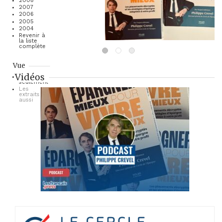
2008
2007
2006
2005
2004
Revenir à
la liste
complète
Vue
Vidéos
Les titres
seulement
Les
extraits
aussi