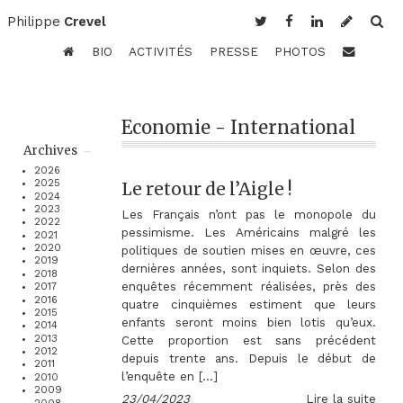
Philippe
Crevel
BIO
ACTIVITÉS
PRESSE
PHOTOS
Economie - International
Archives
2026
2025
Le retour de l’Aigle !
2024
2023
Les Français n’ont pas le monopole du
2022
pessimisme. Les Américains malgré les
2021
2020
politiques de soutien mises en œuvre, ces
2019
dernières années, sont inquiets. Selon des
2018
enquêtes récemment réalisées, près des
2017
2016
quatre cinquièmes estiment que leurs
2015
enfants seront moins bien lotis qu’eux.
2014
2013
Cette proportion est sans précédent
2012
depuis trente ans. Depuis le début de
2011
l’enquête en […]
2010
2009
23/04/2023
Lire la suite