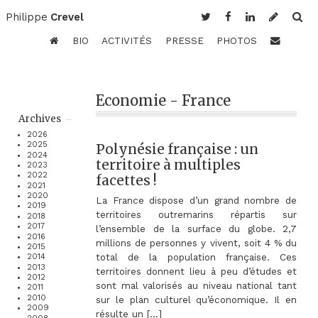
Philippe
Crevel
BIO
ACTIVITÉS
PRESSE
PHOTOS
Economie - France
Archives
2026
2025
Polynésie française : un
2024
territoire à multiples
2023
2022
facettes !
2021
2020
La France dispose d’un grand nombre de
2019
territoires outremarins répartis sur
2018
2017
l’ensemble de la surface du globe. 2,7
2016
millions de personnes y vivent, soit 4 % du
2015
total de la population française. Ces
2014
2013
territoires donnent lieu à peu d’études et
2012
sont mal valorisés au niveau national tant
2011
2010
sur le plan culturel qu’économique. Il en
2009
résulte un […]