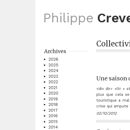
Philippe
Crev
Collectiv
Archives
2026
2025
2024
2023
Une saison d
2022
2021
<div dir= »ltr » s
2020
plus que cela se
2019
touristique a ma
2018
crise qui ampute 
2017
02/10/2012
2016
2015
2014