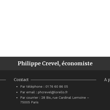
Philippe Crevel, économiste
Contact
A 
Par téléphone : 01 76 60 86 05
Par email : phcrevel@lorello.fr
Par courrier : 28 Bis, rue Cardinal Lemoine –
75005 Paris