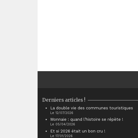
Derniers articles !
La double vie des communes touristiques
Le 12/07/2026
Monnaie : quand l’histoire se répète !
Le 05/04/2026
Et si 2026 était un bon cru !
Le 17/01/2026