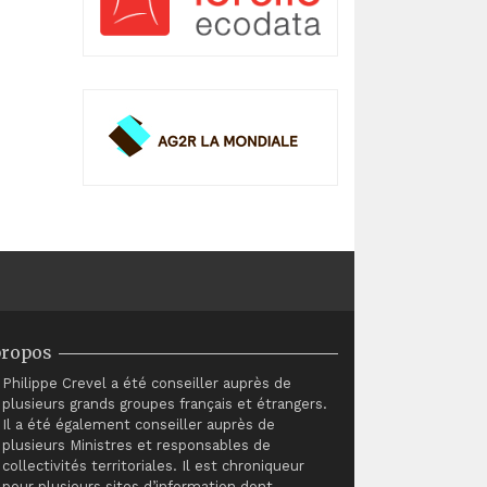
propos
Philippe Crevel a été conseiller auprès de
plusieurs grands groupes français et étrangers.
Il a été également conseiller auprès de
plusieurs Ministres et responsables de
collectivités territoriales. Il est chroniqueur
pour plusieurs sites d’information dont