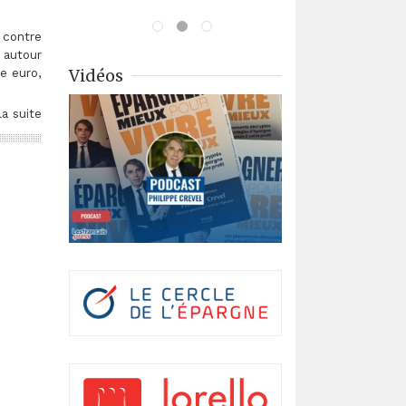
 contre
 autour
Vidéos
e euro,
la suite