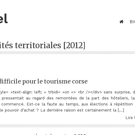
el
BI
ités territoriales [2012]
ifficile pour le tourisme corse
tyle= »text-align: left; » trbidi= »on »> <br /></div> sans surprise, 
 pressentait au regard des remontées de la part des hôteliers, la
l commencé. Est-ce la faute au temps, aux élections à répétition 
le pouvoir d’achat ? La dernière raison est certainement la […]
Lire 