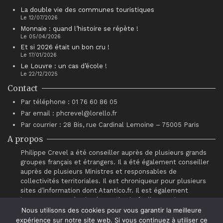
La double vie des communes touristiques
Le 12/07/2026
Monnaie : quand l’histoire se répète !
Le 05/04/2026
Et si 2026 était un bon cru !
Le 17/01/2026
Le Louvre : un cas d’école !
Le 22/12/2025
Contact
Par téléphone : 01 76 60 86 05
Par email : phcrevel@lorello.fr
Par courrier : 28 Bis, rue Cardinal Lemoine – 75005 Paris
A propos
Philippe Crevel a été conseiller auprès de plusieurs grands
groupes français et étrangers. Il a été également conseiller
auprès de plusieurs Ministres et responsables de
collectivités territoriales. Il est chroniqueur pour plusieurs
sites d’information dont Atantico.fr. Il est également
intervenant auprès du réseau de chefs d’entreprises
“Association pour le Progrès du Management” (APM).
Nous utilisons des cookies pour vous garantir la meilleure
expérience sur notre site web. Si vous continuez à utiliser ce