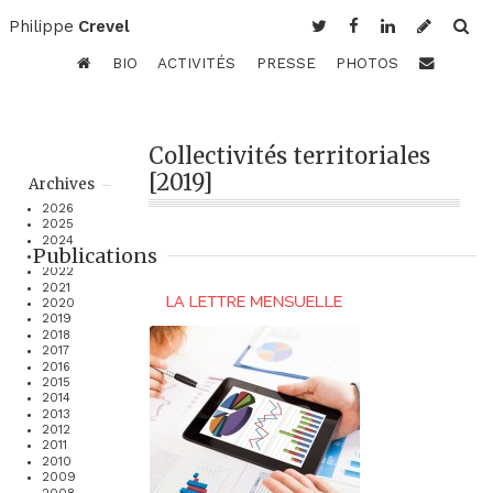
Philippe
Crevel
BIO
ACTIVITÉS
PRESSE
PHOTOS
Collectivités territoriales
[2019]
Archives
2026
2025
2024
Publications
2023
2022
2021
2020
2019
2018
2017
2016
2015
2014
2013
2012
2011
2010
2009