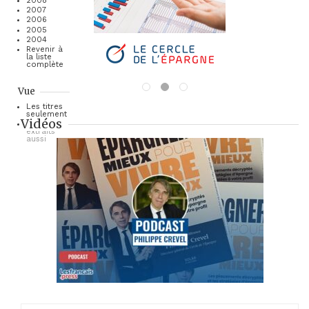
2008
2007
2006
2005
2004
Revenir à
la liste
complète
Vue
Les titres
seulement
Vidéos
Les
extraits
aussi