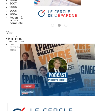
2008
2007
2006
2005
2004
Revenir à
la liste
complète
Vue
Vidéos
Les titres
seulement
Les
extraits
aussi