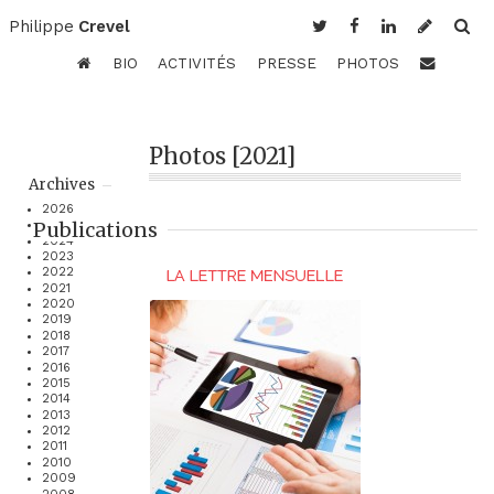
Philippe
Crevel
BIO
ACTIVITÉS
PRESSE
PHOTOS
Photos [2021]
Archives
2026
Publications
2025
2024
2023
2022
2021
2020
2019
2018
2017
2016
2015
2014
2013
2012
2011
2010
2009