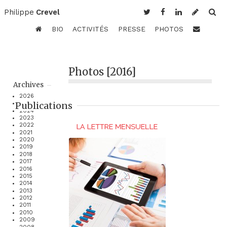
Philippe
Crevel
BIO
ACTIVITÉS
PRESSE
PHOTOS
Photos [2016]
Archives
2026
Publications
2025
2024
2023
2022
2021
2020
2019
2018
2017
2016
2015
2014
2013
2012
2011
2010
2009