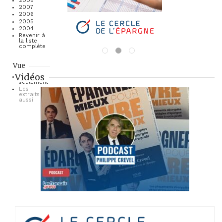
2008
2007
2006
2005
2004
Revenir à
la liste
complète
Vue
Vidéos
Les titres
seulement
Les
extraits
aussi