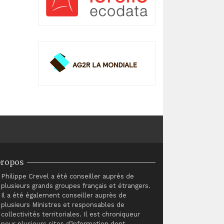
propos
Philippe Crevel a été conseiller auprès de
plusieurs grands groupes français et étrangers.
Il a été également conseiller auprès de
plusieurs Ministres et responsables de
collectivités territoriales. Il est chroniqueur
pour plusieurs sites d’information dont