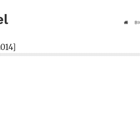
el
BI
014]