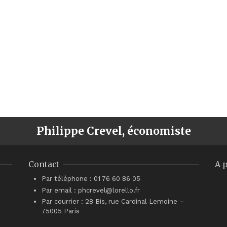
Philippe Crevel, économiste
Contact
A 
Par téléphone : 01 76 60 86 05
Par email : phcrevel@lorello.fr
Par courrier : 28 Bis, rue Cardinal Lemoine –
75005 Paris