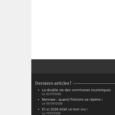
Derniers articles !
La double vie des communes touristiques
Le 12/07/2026
Monnaie : quand l’histoire se répète !
Le 05/04/2026
Et si 2026 était un bon cru !
Le 17/01/2026