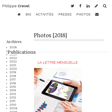
Philippe
Crevel
BIO
ACTIVITÉS
PRESSE
PHOTOS
Photos [2018]
Archives
2026
Publications
2025
2024
2023
2022
2021
2020
2019
2018
2017
2016
2015
2014
2013
2012
2011
2010
2009