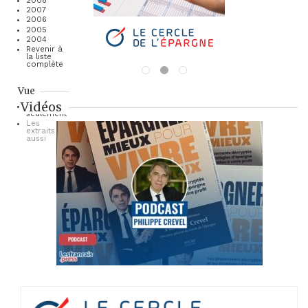
2008
2007
2006
2005
2004
Revenir à
la liste
complète
Vue
Vidéos
Les titres
seulement
Les
extraits
aussi