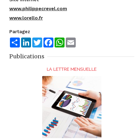
www.philippecrevel.com
www.lorello.fr
Partagez
Share
LinkedIn
Twitter
Facebook
WhatsApp
Email
Publications