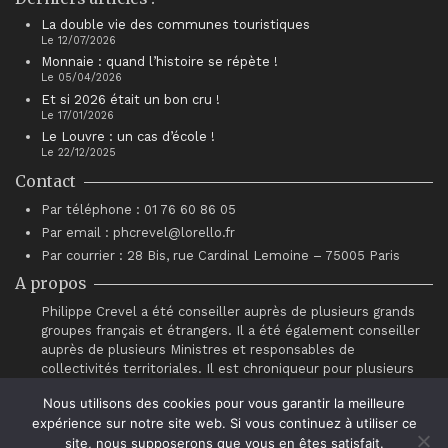
La double vie des communes touristiques
Le 12/07/2026
Monnaie : quand l’histoire se répète !
Le 05/04/2026
Et si 2026 était un bon cru !
Le 17/01/2026
Le Louvre : un cas d’école !
Le 22/12/2025
Contact
Par téléphone : 01 76 60 86 05
Par email : phcrevel@lorello.fr
Par courrier : 28 Bis, rue Cardinal Lemoine – 75005 Paris
A propos
Philippe Crevel a été conseiller auprès de plusieurs grands
groupes français et étrangers. Il a été également conseiller
auprès de plusieurs Ministres et responsables de
collectivités territoriales. Il est chroniqueur pour plusieurs
sites d’information dont Atantico.fr. Il est également
Nous utilisons des cookies pour vous garantir la meilleure
intervenant auprès du réseau de chefs d’entreprises
expérience sur notre site web. Si vous continuez à utiliser ce
“Association pour le Progrès du Management” (APM).
site, nous supposerons que vous en êtes satisfait.