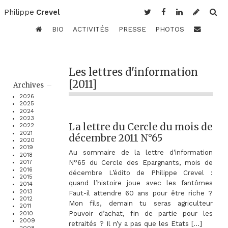
Philippe
Crevel
BIO
ACTIVITÉS
PRESSE
PHOTOS
Les lettres d'information
[2011]
Archives
2026
2025
2024
2023
La lettre du Cercle du mois de
2022
2021
décembre 2011 N°65
2020
2019
Au sommaire de la lettre d’information
2018
N°65 du Cercle des Epargnants, mois de
2017
2016
décembre L’édito de Philippe Crevel :
2015
quand l’histoire joue avec les fantômes
2014
2013
Faut-il attendre 60 ans pour être riche ?
2012
Mon fils, demain tu seras agriculteur
2011
Pouvoir d’achat, fin de partie pour les
2010
2009
retraités ? Il n’y a pas que les Etats […]