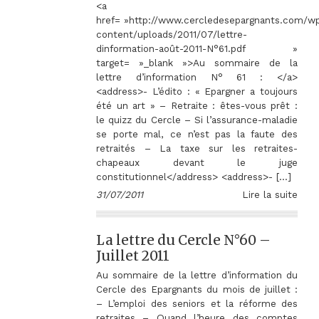
<a
href= »http://www.cercledesepargnants.com/w
content/uploads/2011/07/lettre-
dinformation-août-2011-N°61.pdf »
target= »_blank »>Au sommaire de la
lettre d’information N° 61 : </a>
<address>- L’édito : « Epargner a toujours
été un art » – Retraite : êtes-vous prêt :
le quizz du Cercle – Si l’assurance-maladie
se porte mal, ce n’est pas la faute des
retraités – La taxe sur les retraites-
chapeaux devant le juge
constitutionnel</address> <address>- […]
31/07/2011
Lire la suite
La lettre du Cercle N°60 –
Juillet 2011
Au sommaire de la lettre d’information du
Cercle des Epargnants du mois de juillet :
– L’emploi des seniors et la réforme des
retraites – Quand l’heure des comptes