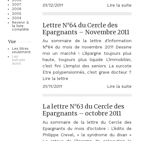
2008
2007
01/12/2011
Lire la suite
2006
2005
2004
Revenir à
Lettre N°64 du Cercle des
la liste
complète
Epargnants – Novembre 2011
Au sommaire de la lettre d’information
Vue
N°64 du mois de novembre 2011 Dessine
Les titres
seulement
moi un marché ! L’épargne toujours plus
Les
haute, toujours plus liquide L’immobilier,
extraits
aussi
c’est fini L’emploi des seniors La surcote
Etre polypensionnés, c’est grave docteur ?
Lire la lettre
01/11/2011
Lire la suite
La lettre N°63 du Cercle des
Epargnants – octobre 2011
Au sommaire de la lettre du Cercle des
Epargnants du mois d’octobre : L’édito de
Philippe Crevel, « le syndrome du divan »
Le retour de l’épargne de précaution le