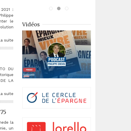
 2021 :
ilippe
nter le
Vidéos
olution
la suite
DITO DU
torique
N DE LA
la suite
°75
ede la
mie, un