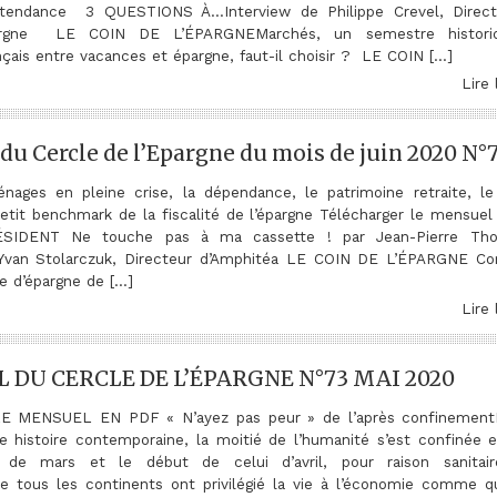
 tendance 3 QUESTIONS À…Interview de Philippe Crevel, Direc
argne LE COIN DE L’ÉPARGNEMarchés, un semestre histori
çais entre vacances et épargne, faut-il choisir ? LE COIN […]
Lire 
du Cercle de l’Epargne du mois de juin 2020 N°
nages en pleine crise, la dépendance, le patrimoine retraite, l
petit benchmark de la fiscalité de l’épargne Télécharger le mensuel 
SIDENT Ne touche pas à ma cassette ! par Jean-Pierre Th
an Stolarczuk, Directeur d’Amphitéa LE COIN DE L’ÉPARGNE C
e d’épargne de […]
Lire 
 DU CERCLE DE L’ÉPARGNE N°73 MAI 2020
MENSUEL EN PDF « N’ayez pas peur » de l’après confinementP
e histoire contemporaine, la moitié de l’humanité s’est confinée e
de mars et le début de celui d’avril, pour raison sanitair
 tous les continents ont privilégié la vie à l’économie comme q