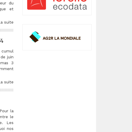
teur du
que et
la suite
74
e cumul
de juin
omas 3
omment
la suite
our la
ntre le
e. Les
uoi nos