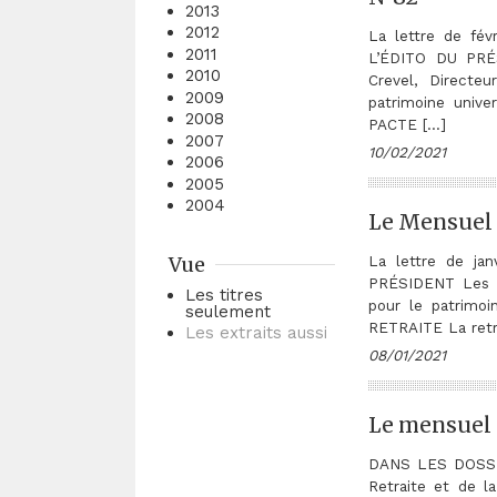
2013
2012
La lettre de fé
2011
L’ÉDITO DU PRÉS
2010
Crevel, Directe
2009
patrimoine univ
2008
PACTE […]
2007
10/02/2021
2006
2005
2004
Le Mensuel 
Vue
La lettre de ja
PRÉSIDENT Les l
Les titres
pour le patrimo
seulement
RETRAITE La retra
Les extraits aussi
08/01/2021
Le mensuel d
DANS LES DOSSI
Retraite et de 