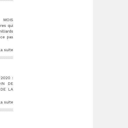
 MOIS
es qui
lliards
nce pas
la suite
 2020 :
OIN DE
N DE LA
la suite