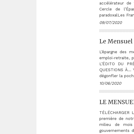
accélérateur de
Cercle de l’Ép
paradoxalLes Fran
09/07/2020
Le Mensuel 
L’épargne des mé
emploi-retraite, 
L’ÉDITO DU PRÉ
QUESTIONS À… Yv
dégonfler la poch
10/06/2020
LE MENSUEL
TÉLÉCHARGER LE 
première de notr
milieu de mois 
gouvernements de