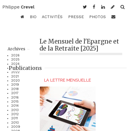
Philippe
Crevel
BIO
ACTIVITÉS
PRESSE
PHOTOS
Le Mensuel de l'Epargne et
de la Retraite [2025]
Archives
2026
2025
2024
Publications
2023
2022
2021
2020
2019
2018
2017
2016
2015
2014
2013
2012
2011
2010
2009