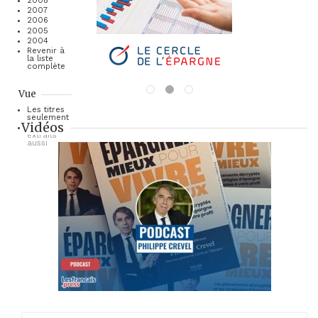
2008
2007
2006
2005
2004
Revenir à
la liste
complète
Vue
Les titres
seulement
Vidéos
Les
extraits
aussi