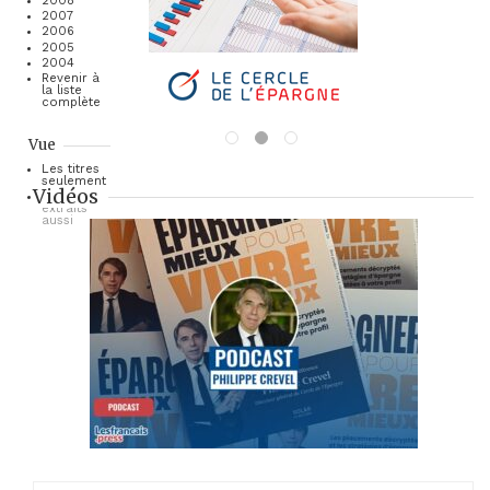
2008
2007
2006
2005
2004
Revenir à
la liste
complète
Vue
Les titres
seulement
Vidéos
Les
extraits
aussi