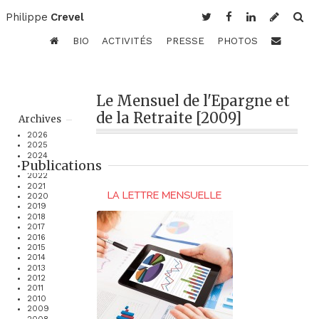
Philippe
Crevel
BIO
ACTIVITÉS
PRESSE
PHOTOS
Le Mensuel de l'Epargne et
de la Retraite [2009]
Archives
2026
2025
2024
Publications
2023
2022
2021
2020
2019
2018
2017
2016
2015
2014
2013
2012
2011
2010
2009