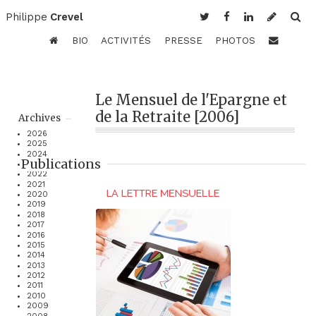
Philippe
Crevel
BIO
ACTIVITÉS
PRESSE
PHOTOS
Le Mensuel de l'Epargne et
de la Retraite [2006]
Archives
2026
2025
2024
Publications
2023
2022
2021
2020
2019
2018
2017
2016
2015
2014
2013
2012
2011
2010
2009