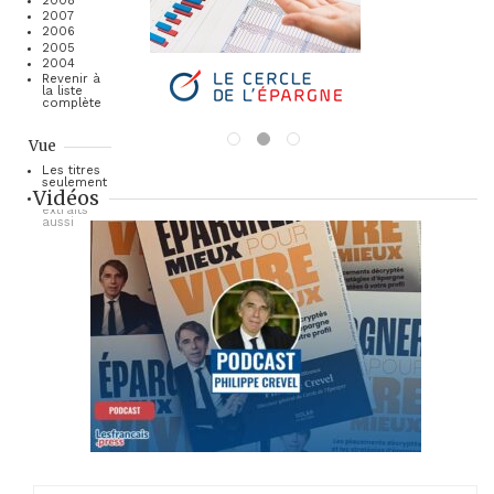
2008
2007
2006
2005
2004
Revenir à
la liste
complète
Vue
Les titres
seulement
Vidéos
Les
extraits
aussi