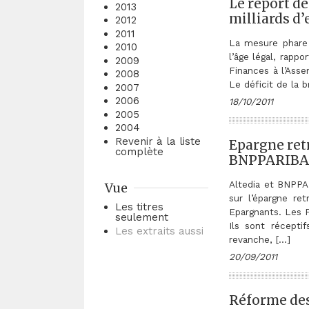
Le report de
2013
milliards d
2012
2011
La mesure phare 
2010
l’âge légal, rapp
2009
Finances à l’Asse
2008
Le déficit de la 
2007
2006
18/10/2011
2005
2004
Revenir à la liste
Epargne retr
complète
BNPPARIBA
Altedia et BNPPA
Vue
sur l’épargne re
Les titres
Epargnants. Les Fr
seulement
Ils sont récepti
Les extraits aussi
revanche, […]
20/09/2011
Réforme des 