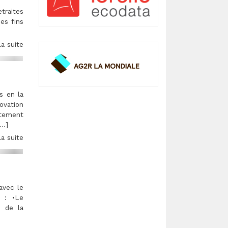
traites
es fins
la suite
s en la
ovation
rtement
[…]
la suite
avec le
 : •Le
n de la