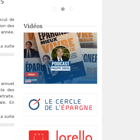
 5
ecul de
Vidéos
sion des
e année.
la suite
 annuel
cle des
etraite.
ale. En
la suite