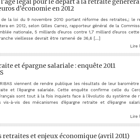
 l’âge légal pour le départ à la retraite générera
’euros d’économie en 2012
de la loi du 9 novembre 2010 portant réforme des retraites,; le r
ortera en 2012, selon Gilles Carrez, rapporteur général de la Commis
mblée nationale, 5 milliards d’euros contre 1,7 milliard d’euros cett
branche vieillesse devrait être ramené de 36,6 […]
Lire 
aite et épargne salariale : enquête 2011
S
RIBAS viennent de rendre publique les résultats de leur baromètre
traite et l’épargne salariale. Cette enquête confirme celle du Cer
ançais sont tout à la fois inquiets face à l’évolutio du système de r
fs vis-à-vis des mécanismes d’épargne retraite et d’épargne salari
Lire 
retraites et enjeux économique (avril 2011)