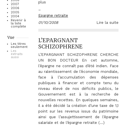
2008
plus
2007
2006
–
2005
Epargne retraite
2004
Revenir à
01/10/2008
Lire la suite
la liste
complète
Vue
L’EPARGNANT
Les titres
SCHIZOPHRENE
seulement
Les
L’EPARGNANT SCHIZOPHRENE CHERCHE
extraits
aussi
UN BON DOCTEUR En cet automne,
l’épargne ne connaît pas d’été indien. Face
au ralentissement de l’économie mondiale,
face à l’accumulation des dépenses
publiques à financer et compte tenu du
niveau élevé de nos déficits publics, le
Gouvernement est à la recherche de
nouvelles recettes. En quelques semaines,
il a été décidé la création d’une taxe de 1,1
point sur les revenus issus du patrimoine
ainsi que l’assujettissement de l’épargne
salariale et de l’épargne retraite (…)