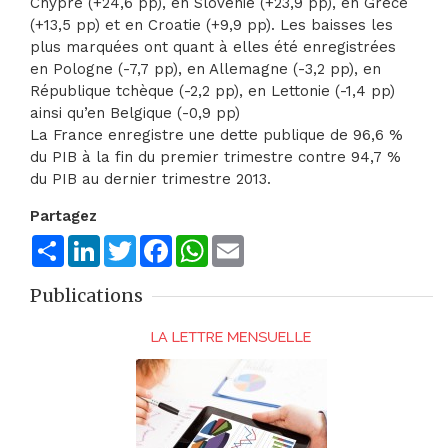
Chypre (+24,6 pp), en Slovénie (+23,9 pp), en Grèce
(+13,5 pp) et en Croatie (+9,9 pp). Les baisses les
plus marquées ont quant à elles été enregistrées
en Pologne (-7,7 pp), en Allemagne (-3,2 pp), en
République tchèque (-2,2 pp), en Lettonie (-1,4 pp)
ainsi qu’en Belgique (-0,9 pp)
La France enregistre une dette publique de 96,6 %
du PIB à la fin du premier trimestre contre 94,7 %
du PIB au dernier trimestre 2013.
Partagez
Share
LinkedIn
Twitter
Facebook
WhatsApp
Email
Publications