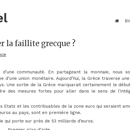
el
BI
 la faillite grecque ?
nce
e d’une communauté. En partageant la monnaie, nous 
ipe d’une union monétaire. Aujourd’hui, la Grèce traverse un
ays. Une sortie de la Grèce marquarait certainement le débu
re des mesures fortes pour aller dans le sens de l’intég
es Etats et les contribuables de la zone euro qui seraient a
’euros au pays, sont en première ligne.
e qui porte sur près de 53 milliards d’euros.
Premier plan d’aide