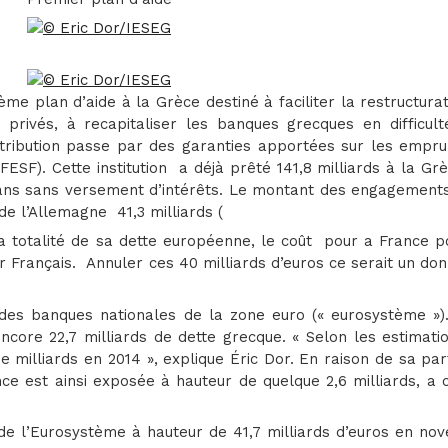
ième plan d’aide à la Grèce destiné à faciliter la restructura
 privés, à recapitaliser les banques grecques en difficult
ntribution passe par des garanties apportées sur les empru
FESF). Cette institution a déjà prêté 141,8 milliards à la Gr
 ans sans versement d’intérêts. Le montant des engagements
 de l’Allemagne 41,3 milliards (
 la totalité de sa dette européenne, le coût pour a France p
ar Français. Annuler ces 40 milliards d’euros ce serait un do
 des banques nationales de la zone euro (« eurosystème »).
ncore 22,7 milliards de dette grecque. « Selon les estimati
e milliards en 2014 », explique Éric Dor. En raison de sa pa
ce est ainsi exposée à hauteur de quelque 2,6 milliards, a 
s de l’Eurosystème à hauteur de 41,7 milliards d’euros en n