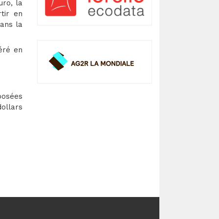
ro, la
tir en
ans la
éré en
posées
dollars