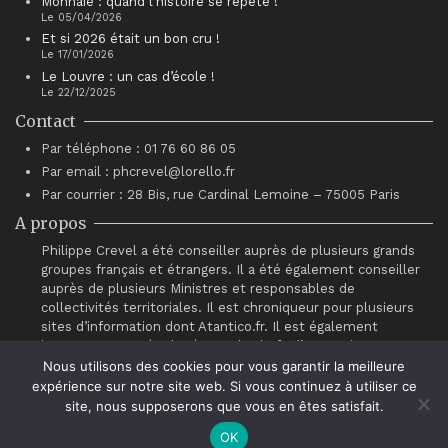
Monnaie : quand l’histoire se répète !
Le 05/04/2026
Et si 2026 était un bon cru !
Le 17/01/2026
Le Louvre : un cas d’école !
Le 22/12/2025
Contact
Par téléphone : 01 76 60 86 05
Par email : phcrevel@lorello.fr
Par courrier : 28 Bis, rue Cardinal Lemoine – 75005 Paris
A propos
Philippe Crevel a été conseiller auprès de plusieurs grands
groupes français et étrangers. Il a été également conseiller
auprès de plusieurs Ministres et responsables de
collectivités territoriales. Il est chroniqueur pour plusieurs
sites d’information dont Atantico.fr. Il est également
intervenant auprès du réseau de chefs d’entreprises
“Association pour le Progrès du Management” (APM).
Nous utilisons des cookies pour vous garantir la meilleure
expérience sur notre site web. Si vous continuez à utiliser ce
site, nous supposerons que vous en êtes satisfait.
OK
© Philippe Crevel 2021.
Contact
.