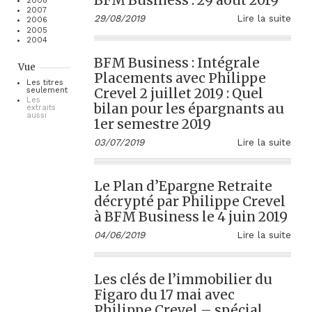
BFM Business : 29 août 2019
2008
2007
29/08/2019
Lire la suite
2006
2005
2004
BFM Business : Intégrale
Vue
Placements avec Philippe
Les titres
Crevel 2 juillet 2019 : Quel
seulement
Les
bilan pour les épargnants au
extraits
aussi
1er semestre 2019
03/07/2019
Lire la suite
Le Plan d’Epargne Retraite
décrypté par Philippe Crevel
à BFM Business le 4 juin 2019
04/06/2019
Lire la suite
Les clés de l’immobilier du
Figaro du 17 mai avec
Philippe Crevel – spécial