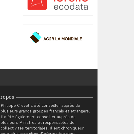
propos
Philippe Crevel a été conseiller auprès de
plusieurs grands groupes français et étrangers.
Il a été également conseiller auprès de
plusieurs Ministres et responsables de
collectivités territoriales. Il est chroniqueur
pour plusieurs sites d’information dont