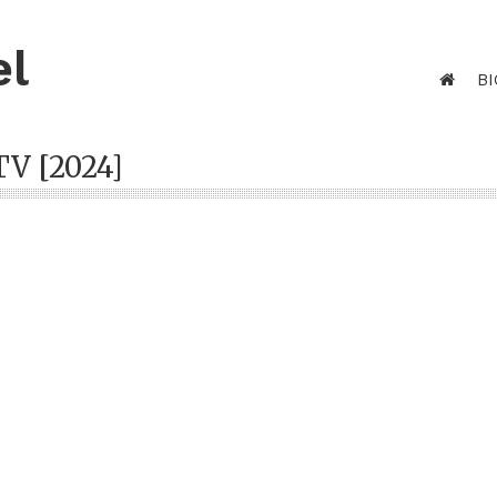
el
BI
TV [2024]