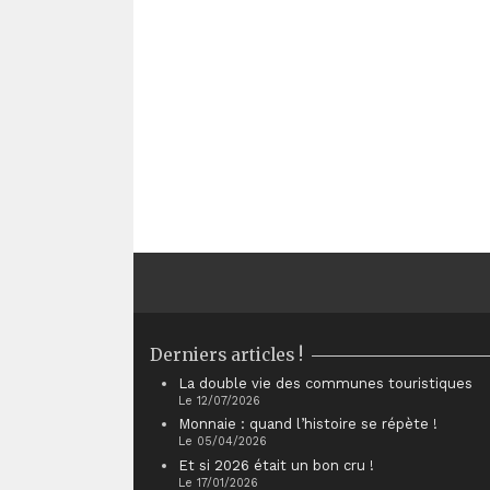
Derniers articles !
La double vie des communes touristiques
Le 12/07/2026
Monnaie : quand l’histoire se répète !
Le 05/04/2026
Et si 2026 était un bon cru !
Le 17/01/2026