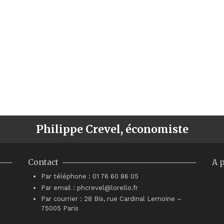
Philippe Crevel, économiste
Contact
A 
Par téléphone : 01 76 60 86 05
Par email : phcrevel@lorello.fr
Par courrier : 28 Bis, rue Cardinal Lemoine –
75005 Paris