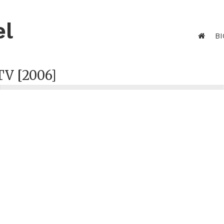
el
BI
TV [2006]