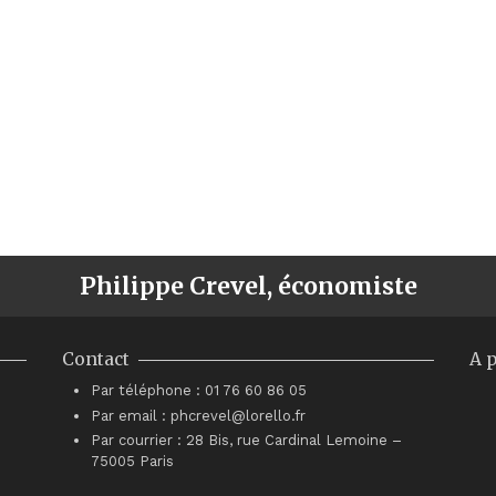
Philippe Crevel, économiste
Contact
A 
Par téléphone : 01 76 60 86 05
Par email : phcrevel@lorello.fr
Par courrier : 28 Bis, rue Cardinal Lemoine –
75005 Paris