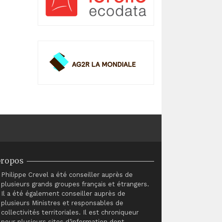
propos
Philippe Crevel a été conseiller auprès de
plusieurs grands groupes français et étrangers.
Il a été également conseiller auprès de
plusieurs Ministres et responsables de
collectivités territoriales. Il est chroniqueur
pour plusieurs sites d’information dont