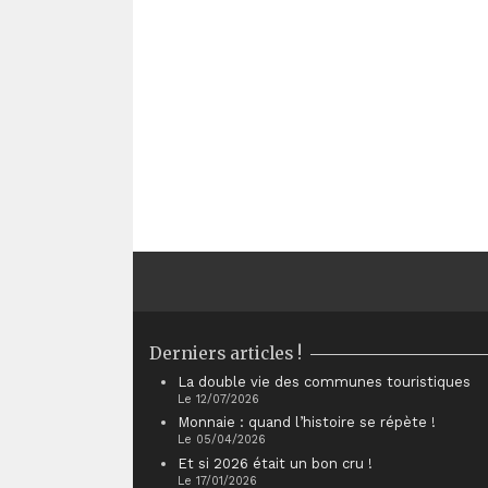
Derniers articles !
La double vie des communes touristiques
Le 12/07/2026
Monnaie : quand l’histoire se répète !
Le 05/04/2026
Et si 2026 était un bon cru !
Le 17/01/2026