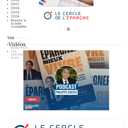
2008
2007
2006
2005
2004
Revenir à
la liste
complète
Vue
Vidéos
Les titres
seulement
Les
extraits
aussi