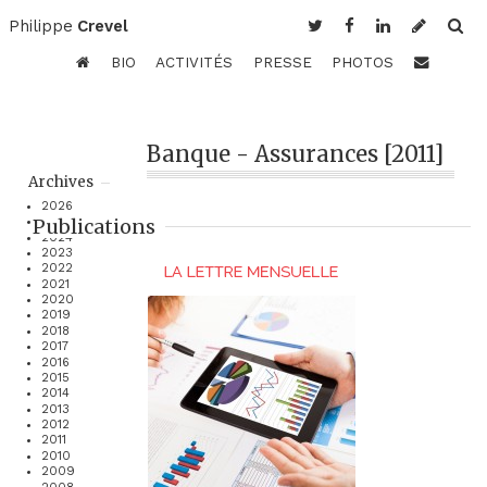
Philippe
Crevel
BIO
ACTIVITÉS
PRESSE
PHOTOS
Banque - Assurances [2011]
Archives
2026
Publications
2025
2024
2023
2022
2021
2020
2019
2018
2017
2016
2015
2014
2013
2012
2011
2010
2009