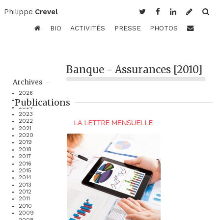
Philippe
Crevel
BIO
ACTIVITÉS
PRESSE
PHOTOS
Banque - Assurances [2010]
Archives
2026
Publications
2025
2024
2023
2022
2021
2020
2019
2018
2017
2016
2015
2014
2013
2012
2011
2010
2009