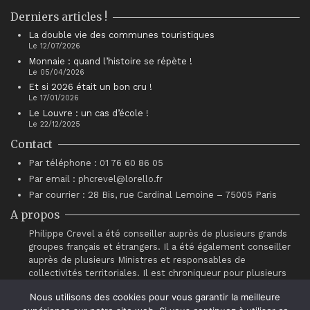
Derniers articles !
La double vie des communes touristiques
Le 12/07/2026
Monnaie : quand l’histoire se répète !
Le 05/04/2026
Et si 2026 était un bon cru !
Le 17/01/2026
Le Louvre : un cas d’école !
Le 22/12/2025
Contact
Par téléphone : 01 76 60 86 05
Par email : phcrevel@lorello.fr
Par courrier : 28 Bis, rue Cardinal Lemoine – 75005 Paris
A propos
Philippe Crevel a été conseiller auprès de plusieurs grands
groupes français et étrangers. Il a été également conseiller
auprès de plusieurs Ministres et responsables de
collectivités territoriales. Il est chroniqueur pour plusieurs
sites d’information dont Atantico.fr. Il est également
Nous utilisons des cookies pour vous garantir la meilleure
intervenant auprès du réseau de chefs d’entreprises