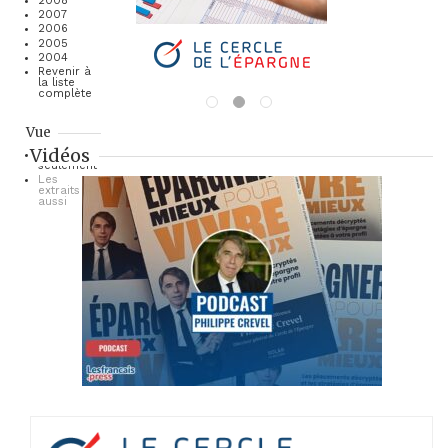
2008
2007
2006
2005
2004
Revenir à
la liste
complète
Vue
Vidéos
Les titres
seulement
Les
extraits
aussi