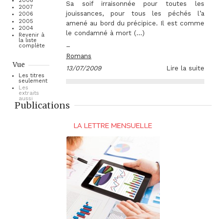
2008
Sa soif irraisonnée pour toutes les
2007
jouissances, pour tous les péchés l’a
2006
2005
amené au bord du précipice. Il est comme
2004
le condamné à mort (…)
Revenir à
la liste
–
complète
Romans
Vue
13/07/2009
Lire la suite
Les titres
seulement
Les
extraits
aussi
Publications