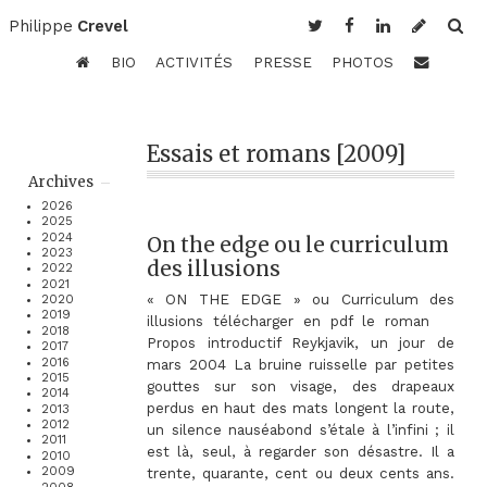
Philippe
Crevel
BIO
ACTIVITÉS
PRESSE
PHOTOS
Essais et romans [2009]
Archives
2026
2025
2024
On the edge ou le curriculum
2023
des illusions
2022
2021
« ON THE EDGE » ou Curriculum des
2020
2019
illusions télécharger en pdf le roman
2018
Propos introductif Reykjavik, un jour de
2017
2016
mars 2004 La bruine ruisselle par petites
2015
gouttes sur son visage, des drapeaux
2014
perdus en haut des mats longent la route,
2013
2012
un silence nauséabond s’étale à l’infini ; il
2011
est là, seul, à regarder son désastre. Il a
2010
2009
trente, quarante, cent ou deux cents ans.