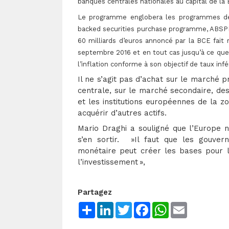
banques centrales nationales au capital de la
Le programme englobera les programmes déj
backed securities purchase programme, ABSPP
60 milliards d’euros annoncé par la BCE fait
septembre 2016 et en tout cas jusqu’à ce que
l’inflation conforme à son objectif de taux in
Il ne s’agit pas d’achat sur le marché 
centrale, sur le marché secondaire, des
et les institutions européennes de la zo
acquérir d’autres actifs.
Mario Draghi a souligné que l’Europe 
s’en sortir. »Il faut que les gouver
monétaire peut créer les bases pour la
l’investissement »,
Partagez
Share
LinkedIn
Twitter
Facebook
WhatsApp
Email