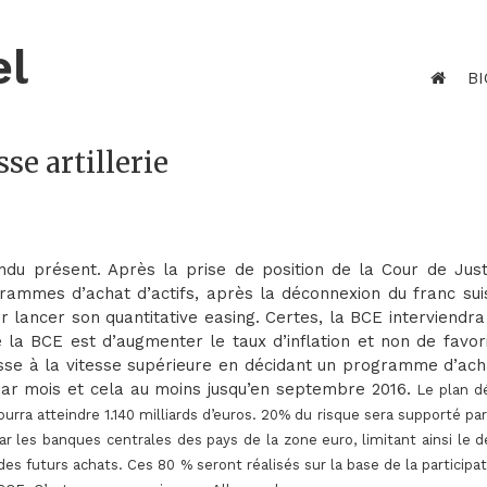
el
BI
se artillerie
ondu présent. Après la prise de position de la Cour de Just
rammes d’achat d’actifs, après la déconnexion du franc sui
ur lancer son quantitative easing. Certes, la BCE interviendra
e la BCE est d’augmenter le taux d’inflation et non de favor
asse à la vitesse supérieure en décidant un programme d’ach
 par mois et cela au moins jusqu’en septembre 2016.
Le plan d
rra atteindre 1.140 milliards d’euros.
20% du risque sera supporté par
r les banques centrales des pays de la zone euro, limitant ainsi le d
des futurs achats. Ces 80 % seront réalisés sur la base de la participa