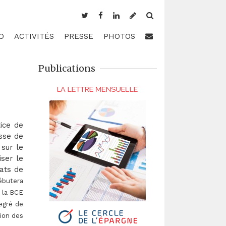
O
ACTIVITÉS
PRESSE
PHOTOS
Publications
ice de
sse de
 sur le
iser le
ats de
ébutera
 la BCE
egré de
tion des