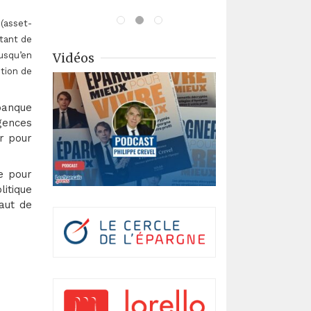
(asset-
tant de
usqu’en
Vidéos
tion de
 banque
agences
er pour
e pour
itique
aut de