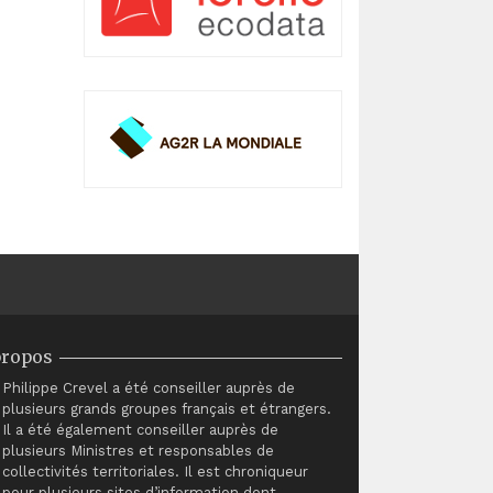
propos
Philippe Crevel a été conseiller auprès de
plusieurs grands groupes français et étrangers.
Il a été également conseiller auprès de
plusieurs Ministres et responsables de
collectivités territoriales. Il est chroniqueur
pour plusieurs sites d’information dont