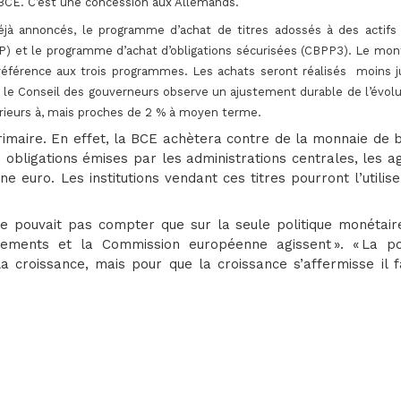
 BCE. C’est une concession aux Allemands.
à annoncés, le programme d’achat de titres adossés à des actifs 
) et le programme d’achat d’obligations sécurisées (CBPP3). Le mon
 référence aux trois programmes. Les achats seront réalisés moins j
 le Conseil des gouverneurs observe un ajustement durable de l’évolu
férieurs à, mais proches de 2 % à moyen terme.
primaire. En effet, la BCE achètera contre de la monnaie de
 obligations émises par les administrations centrales, les 
ne euro. Les institutions vendant ces titres pourront l’utilis
ne pouvait pas compter que sur la seule politique monétair
nements et la Commission européenne agissent ». « La pol
 croissance, mais pour que la croissance s’affermisse il f