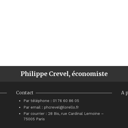
Philippe Crevel, économiste
Contact
A 
Par téléphone : 01 76 60 86 05
Par email : phcrevel@lorello.fr
Par courrier : 28 Bis, rue Cardinal Lemoine –
75005 Paris