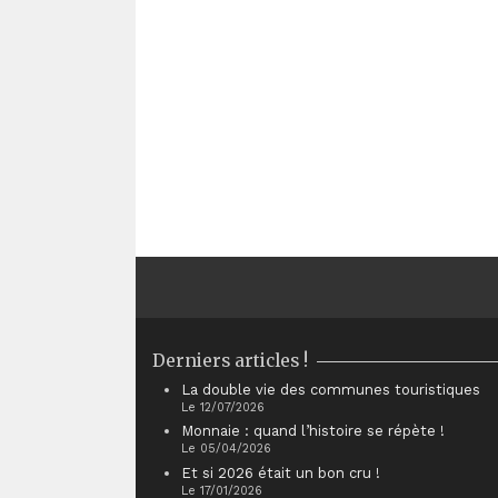
Derniers articles !
La double vie des communes touristiques
Le 12/07/2026
Monnaie : quand l’histoire se répète !
Le 05/04/2026
Et si 2026 était un bon cru !
Le 17/01/2026