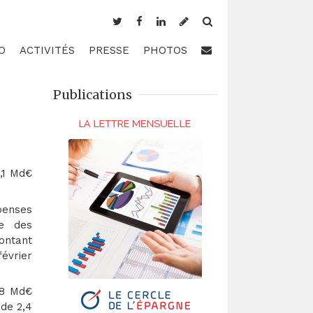
O
ACTIVITÉS
PRESSE
PHOTOS
Publications
7,1 Md€
penses
te des
ontant
février
,8 Md€
 de 2,4