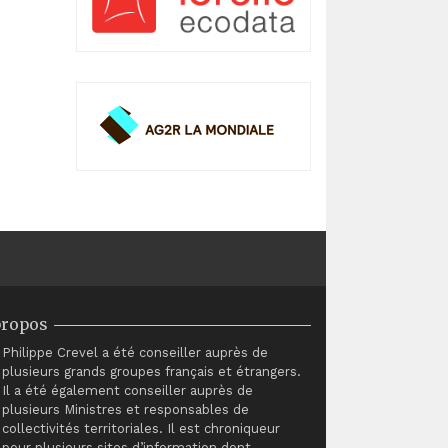
propos
Philippe Crevel a été conseiller auprès de
plusieurs grands groupes français et étrangers.
Il a été également conseiller auprès de
plusieurs Ministres et responsables de
collectivités territoriales. Il est chroniqueur
pour plusieurs sites d’information dont