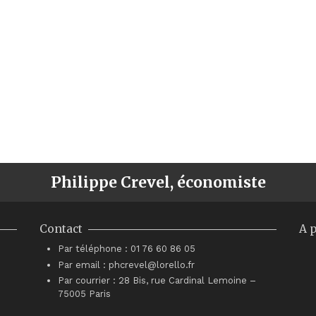
Philippe Crevel, économiste
Contact
A 
Par téléphone : 01 76 60 86 05
Par email : phcrevel@lorello.fr
Par courrier : 28 Bis, rue Cardinal Lemoine –
75005 Paris