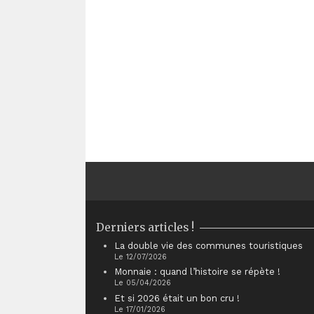
Derniers articles !
La double vie des communes touristiques
Le 12/07/2026
Monnaie : quand l’histoire se répète !
Le 05/04/2026
Et si 2026 était un bon cru !
Le 17/01/2026