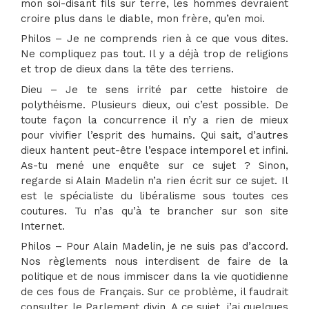
mon soi-disant fils sur terre, les hommes devraient
croire plus dans le diable, mon frère, qu’en moi.
Philos – Je ne comprends rien à ce que vous dites.
Ne compliquez pas tout. Il y a déjà trop de religions
et trop de dieux dans la tête des terriens.
Dieu – Je te sens irrité par cette histoire de
polythéisme. Plusieurs dieux, oui c’est possible. De
toute façon la concurrence il n’y a rien de mieux
pour vivifier l’esprit des humains. Qui sait, d’autres
dieux hantent peut-être l’espace intemporel et infini.
As-tu mené une enquête sur ce sujet ? Sinon,
regarde si Alain Madelin n’a rien écrit sur ce sujet. Il
est le spécialiste du libéralisme sous toutes ces
coutures. Tu n’as qu’à te brancher sur son site
Internet.
Philos – Pour Alain Madelin, je ne suis pas d’accord.
Nos règlements nous interdisent de faire de la
politique et de nous immiscer dans la vie quotidienne
de ces fous de Français. Sur ce problème, il faudrait
consulter le Parlement divin. A ce sujet, j’ai quelques