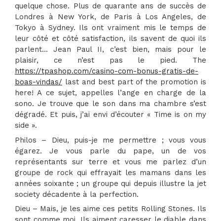
quelque chose. Plus de quarante ans de succès de
Londres à New York, de Paris à Los Angeles, de
Tokyo à Sydney. Ils ont vraiment mis le temps de
leur côté et côté satisfaction, ils savent de quoi ils
parlent… Jean Paul II, c’est bien, mais pour le
plaisir, ce n’est pas le pied. The
https://tpashop.com/casino-com-bonus-gratis-de-
boas-vindas/
last and best part of the promotion is
here! A ce sujet, appelles l’ange en charge de la
sono. Je trouve que le son dans ma chambre s’est
dégradé. Et puis, j’ai envi d’écouter « Time is on my
side ».
Philos – Dieu, puis-je me permettre ; vous vous
égarez. Je vous parle du pape, un de vos
représentants sur terre et vous me parlez d’un
groupe de rock qui effrayait les mamans dans les
années soixante ; un groupe qui depuis illustre la jet
society décadente à la perfection.
Dieu – Mais, je les aime ces petits Rolling Stones. Ils
sont comme moi. Ils aiment caresser le diable dans