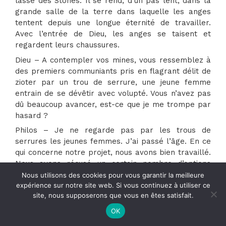
lassé des Stones. Il se rend, d’un pas lent, dans la
grande salle de la terre dans laquelle les anges
tentent depuis une longue éternité de travailler.
Avec l’entrée de Dieu, les anges se taisent et
regardent leurs chaussures.
Dieu – A contempler vos mines, vous ressemblez à
des premiers communiants pris en flagrant délit de
zioter par un trou de serrure, une jeune femme
entrain de se dévêtir avec volupté. Vous n’avez pas
dû beaucoup avancer, est-ce que je me trompe par
hasard ?
Philos – Je ne regarde pas par les trous de
serrures les jeunes femmes. J’ai passé l’âge. En ce
qui concerne notre projet, nous avons bien travaillé.
Nous avons récusé un certain nombre d’options
jugées non satisfaisantes…
Nous utilisons des cookies pour vous garantir la meilleure
expérience sur notre site web. Si vous continuez à utiliser ce
Dieu – Un véritable langage de diplomates ou de
site, nous supposerons que vous en êtes satisfait.
technocrates en mal de tournures. Il faudrait que tu
OK
suives des leçons de rhétoriques ou que tu
apprennes à mieux mentir. Pour résumer, vous avez