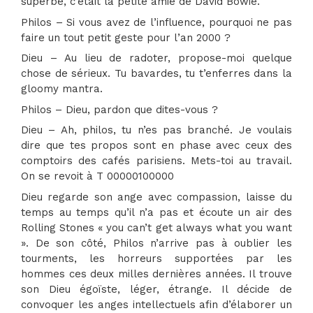
superbe, c’était la petite amie de David Bowie.
Philos – Si vous avez de l’influence, pourquoi ne pas
faire un tout petit geste pour l’an 2000 ?
Dieu – Au lieu de radoter, propose-moi quelque
chose de sérieux. Tu bavardes, tu t’enferres dans la
gloomy mantra.
Philos – Dieu, pardon que dites-vous ?
Dieu – Ah, philos, tu n’es pas branché. Je voulais
dire que tes propos sont en phase avec ceux des
comptoirs des cafés parisiens. Mets-toi au travail.
On se revoit à T 00000100000
Dieu regarde son ange avec compassion, laisse du
temps au temps qu’il n’a pas et écoute un air des
Rolling Stones « you can’t get always what you want
». De son côté, Philos n’arrive pas à oublier les
tourments, les horreurs supportées par les
hommes ces deux milles dernières années. Il trouve
son Dieu égoïste, léger, étrange. Il décide de
convoquer les anges intellectuels afin d’élaborer un