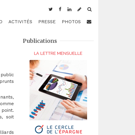
O
ACTIVITÉS
PRESSE
PHOTOS
Publications
public
prunts
gnants,
r comme
 point.
, soit
liards