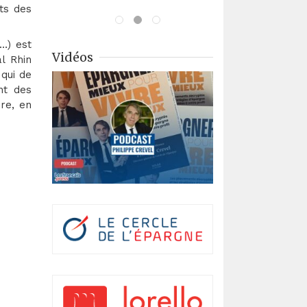
ts des
…) est
Vidéos
l Rhin
 qui de
nt des
re, en