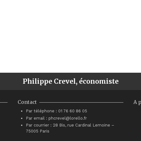
Philippe Crevel, économiste
Contact
A 
Par téléphone : 01 76 60 86 05
Par email : phcrevel@lorello.fr
Par courrier : 28 Bis, rue Cardinal Lemoine –
75005 Paris