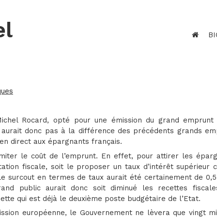
el
BI
ques
 Michel Rocard, opté pour une émission du grand emprunt 
y aurait donc pas à la différence des précédents grands em
 en direct aux épargnants français.
imiter le coût de l’emprunt. En effet, pour attirer les épar
ncitation fiscale, soit le proposer un taux d’intérêt supérieu
 Le surcout en termes de taux aurait été certainement de 0,5
nd public aurait donc soit diminué les recettes fiscales
tte qui est déjà le deuxième poste budgétaire de l’Etat.
sion européenne, le Gouvernement ne lèvera que vingt mil