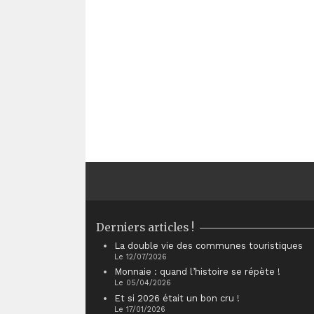
Derniers articles !
La double vie des communes touristiques
Le 12/07/2026
Monnaie : quand l’histoire se répète !
Le 05/04/2026
Et si 2026 était un bon cru !
Le 17/01/2026