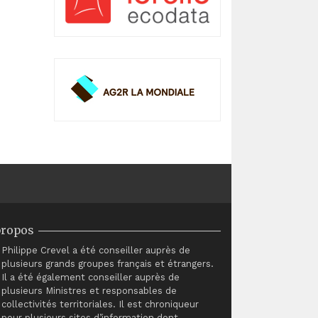
propos
Philippe Crevel a été conseiller auprès de
plusieurs grands groupes français et étrangers.
Il a été également conseiller auprès de
plusieurs Ministres et responsables de
collectivités territoriales. Il est chroniqueur
pour plusieurs sites d’information dont