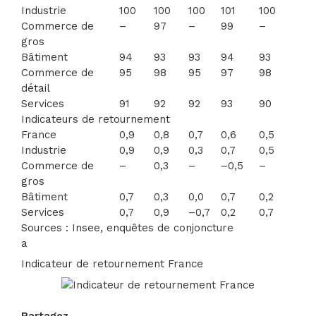
Industrie
100
100
100
101
100
Commerce de
–
97
–
99
–
gros
Bâtiment
94
93
93
94
93
Commerce de
95
98
95
97
98
détail
Services
91
92
92
93
90
Indicateurs de retournement
France
0,9
0,8
0,7
0,6
0,5
Industrie
0,9
0,9
0,3
0,7
0,5
Commerce de
–
0,3
–
–0,5
–
gros
Bâtiment
0,7
0,3
0,0
0,7
0,2
Services
0,7
0,9
–0,7
0,2
0,7
Sources : Insee, enquêtes de conjoncture
a
Indicateur de retournement France