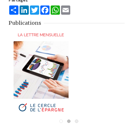
Partagez
Share
LinkedIn
Twitter
Facebook
WhatsApp
Email
Publications