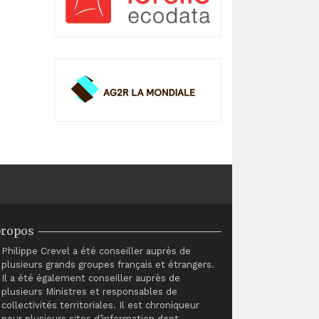
propos
Philippe Crevel a été conseiller auprès de
plusieurs grands groupes français et étrangers.
Il a été également conseiller auprès de
plusieurs Ministres et responsables de
collectivités territoriales. Il est chroniqueur
pour plusieurs sites d’information dont