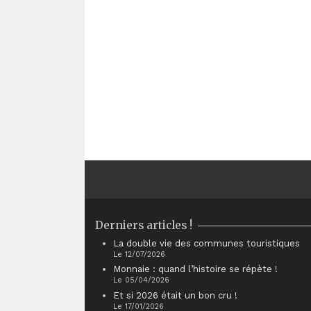
Derniers articles !
La double vie des communes touristiques
Le 12/07/2026
Monnaie : quand l’histoire se répète !
Le 05/04/2026
Et si 2026 était un bon cru !
Le 17/01/2026