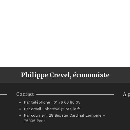
Philippe Crevel, économiste
Contact
A 
Par téléphone : 01 76 60 86 05
Par email : phcrevel@lorello.fr
Par courrier : 28 Bis, rue Cardinal Lemoine –
75005 Paris