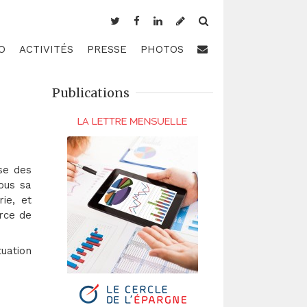
O
ACTIVITÉS
PRESSE
PHOTOS
Publications
se des
ous sa
ie, et
rce de
uation