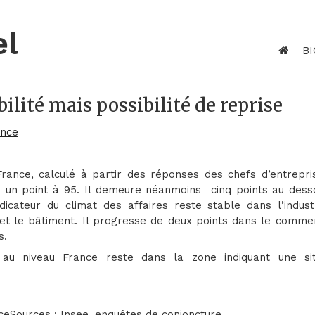
el
BI
bilité mais possibilité de reprise
ance
 France, calculé à partir des réponses des chefs d’entrepri
ne un point à 95. Il demeure néanmoins cinq points au dess
icateur du climat des affaires reste stable dans l’industr
 et le bâtiment. Il progresse de deux points dans le comme
s.
é au niveau France reste dans la zone indiquant une sit
Sources : Insee, enquêtes de conjoncture