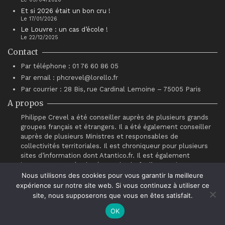
Et si 2026 était un bon cru !
Le 17/01/2026
Le Louvre : un cas d’école !
Le 22/12/2025
Contact
Par téléphone : 01 76 60 86 05
Par email : phcrevel@lorello.fr
Par courrier : 28 Bis, rue Cardinal Lemoine – 75005 Paris
A propos
Philippe Crevel a été conseiller auprès de plusieurs grands
groupes français et étrangers. Il a été également conseiller
auprès de plusieurs Ministres et responsables de
collectivités territoriales. Il est chroniqueur pour plusieurs
sites d’information dont Atantico.fr. Il est également
intervenant auprès du réseau de chefs d’entreprises
“Association pour le Progrès du Management” (APM).
Nous utilisons des cookies pour vous garantir la meilleure
expérience sur notre site web. Si vous continuez à utiliser ce
site, nous supposerons que vous en êtes satisfait.
OK
© Philippe Crevel 2021.
Contact
.