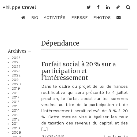
Philippe
Crevel
BIO
ACTIVITÉS
PRESSE
PHOTOS
Dépendance
Archives
2026
2025
Forfait social à 20 % sur a
2024
participation et
2023
2022
l’intéressement
2021
2020
Dans le cadre du projet de loi de fiances
2019
rectificative qui sera présenté le 4 juillet
2018
2017
prochain, le forfait social sur les sommes
2016
versées au titre de la participation et de
2015
l’intéressement serait relevé de 8 % à 20
2014
2013
%. Cette mesure vise à égaliser les taux
2012
de taxation des revenus du capital et des
2011
2010
[…]
2009
24/02/2016
Lire la suite