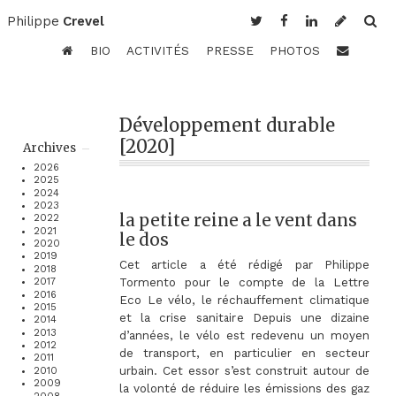
Philippe
Crevel
BIO
ACTIVITÉS
PRESSE
PHOTOS
Développement durable
[2020]
Archives
2026
2025
2024
2023
la petite reine a le vent dans
2022
2021
le dos
2020
2019
Cet article a été rédigé par Philippe
2018
Tormento pour le compte de la Lettre
2017
2016
Eco Le vélo, le réchauffement climatique
2015
et la crise sanitaire Depuis une dizaine
2014
2013
d’années, le vélo est redevenu un moyen
2012
de transport, en particulier en secteur
2011
urbain. Cet essor s’est construit autour de
2010
2009
la volonté de réduire les émissions des gaz