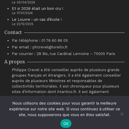
Le 05/04/2026
Et si 2026 était un bon cru !
Le 17/01/2026
Le Louvre : un cas d’école !
Le 22/12/2025
Contact
Par téléphone : 01 76 60 86 05
Par email : phcrevel@lorello.fr
Par courrier : 28 Bis, rue Cardinal Lemoine – 75005 Paris
A propos
Philippe Crevel a été conseiller auprès de plusieurs grands
groupes français et étrangers. Il a été également conseiller
auprès de plusieurs Ministres et responsables de
collectivités territoriales. Il est chroniqueur pour plusieurs
sites d’information dont Atantico.fr. Il est également
intervenant auprès du réseau de chefs d’entreprises
“Association pour le Progrès du Management” (APM).
Nous utilisons des cookies pour vous garantir la meilleure
expérience sur notre site web. Si vous continuez à utiliser ce
site, nous supposerons que vous en êtes satisfait.
OK
© Philippe Crevel 2021.
Contact
.