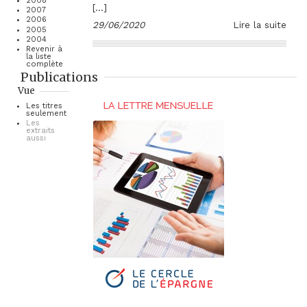
2008
[…]
2007
2006
29/06/2020
Lire la suite
2005
2004
Revenir à
la liste
complète
Publications
Vue
Les titres
seulement
Les
extraits
aussi