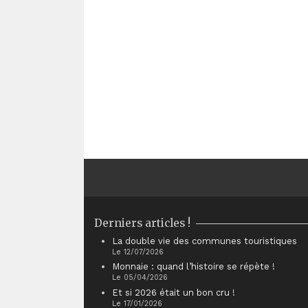
Derniers articles !
La double vie des communes touristiques
Le 12/07/2026
Monnaie : quand l’histoire se répète !
Le 05/04/2026
Et si 2026 était un bon cru !
Le 17/01/2026