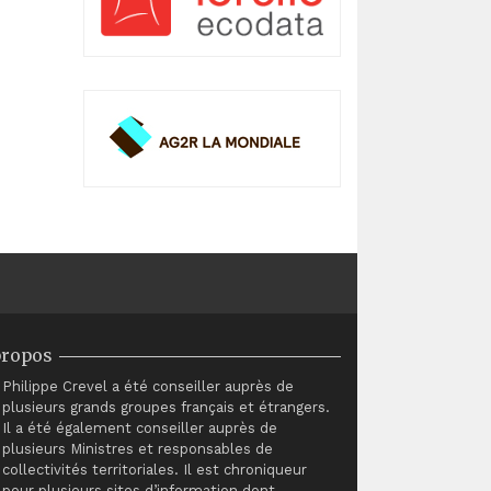
propos
Philippe Crevel a été conseiller auprès de
plusieurs grands groupes français et étrangers.
Il a été également conseiller auprès de
plusieurs Ministres et responsables de
collectivités territoriales. Il est chroniqueur
pour plusieurs sites d’information dont