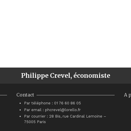
Philippe Crevel, économiste
Contact
A 
Par téléphone : 01 76 60 86 05
Par email : phcrevel@lorello.fr
Par courrier : 28 Bis, rue Cardinal Lemoine –
75005 Paris