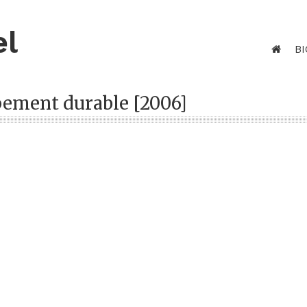
el
BI
ement durable [2006]