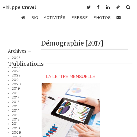
Philippe
Crevel
BIO
ACTIVITÉS
PRESSE
PHOTOS
Démographie [2017]
Archives
2026
Publications
2025
2024
2023
2022
2021
2020
2019
2018
2017
2016
2015
2014
2013
2012
2011
2010
2009