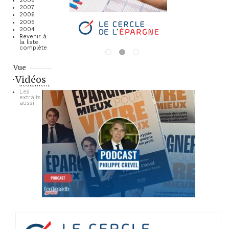
2008
2007
2006
2005
2004
Revenir à
la liste
complète
Vue
Vidéos
Les titres
seulement
Les
extraits
aussi