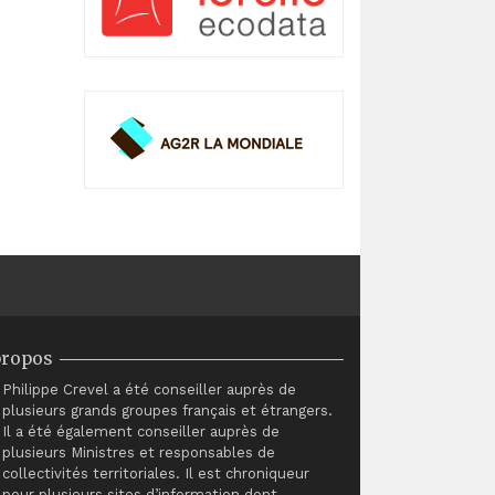
propos
Philippe Crevel a été conseiller auprès de
plusieurs grands groupes français et étrangers.
Il a été également conseiller auprès de
plusieurs Ministres et responsables de
collectivités territoriales. Il est chroniqueur
pour plusieurs sites d’information dont