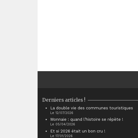
Derniers articles !
La double vie des communes touristiques
Le 12/07/2026
Monnaie : quand l’histoire se répète !
Le 05/04/2026
Et si 2026 était un bon cru !
Le 17/01/2026