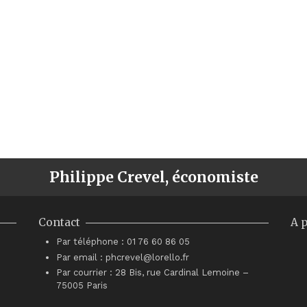
Philippe Crevel, économiste
Contact
A 
Par téléphone : 01 76 60 86 05
Par email : phcrevel@lorello.fr
Par courrier : 28 Bis, rue Cardinal Lemoine –
75005 Paris