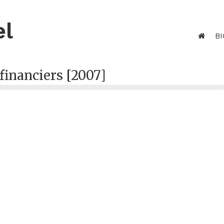
el
BI
financiers [2007]