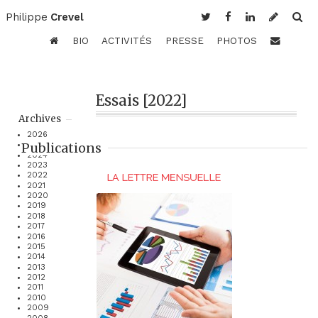
Philippe
Crevel
BIO
ACTIVITÉS
PRESSE
PHOTOS
Essais [2022]
Archives
2026
Publications
2025
2024
2023
2022
2021
2020
2019
2018
2017
2016
2015
2014
2013
2012
2011
2010
2009