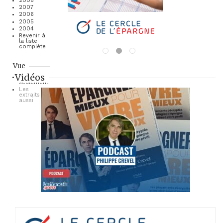
2008
2007
2006
2005
2004
Revenir à
la liste
complète
Vue
Vidéos
Les titres
seulement
Les
extraits
aussi