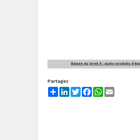
Baisse du livret A : quels produits d’é
Partagez
Share
LinkedIn
Twitter
Facebook
WhatsApp
Email