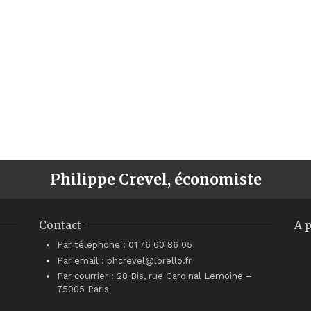
Philippe Crevel, économiste
Contact
A 
Par téléphone : 01 76 60 86 05
Par email : phcrevel@lorello.fr
Par courrier : 28 Bis, rue Cardinal Lemoine –
75005 Paris