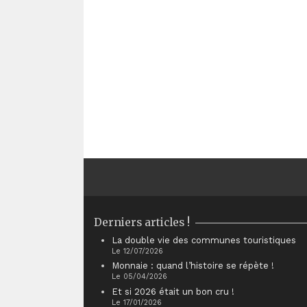
Derniers articles !
La double vie des communes touristiques
Le 12/07/2026
Monnaie : quand l’histoire se répète !
Le 05/04/2026
Et si 2026 était un bon cru !
Le 17/01/2026