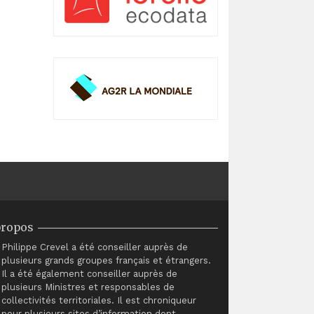
propos
Philippe Crevel a été conseiller auprès de
plusieurs grands groupes français et étrangers.
Il a été également conseiller auprès de
plusieurs Ministres et responsables de
collectivités territoriales. Il est chroniqueur
pour plusieurs sites d’information dont