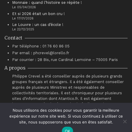
Monnaie : quand l’histoire se répète !
Le 05/04/2026
Et si 2026 était un bon cru !
Le 17/01/2026
Le Louvre : un cas d’école !
Le 22/12/2025
Contact
Par téléphone : 01 76 60 86 05
Par email : phcrevel@lorello.fr
Par courrier : 28 Bis, rue Cardinal Lemoine – 75005 Paris
A propos
Philippe Crevel a été conseiller auprès de plusieurs grands
groupes français et étrangers. Il a été également conseiller
auprès de plusieurs Ministres et responsables de
collectivités territoriales. Il est chroniqueur pour plusieurs
sites d’information dont Atantico.fr. Il est également
intervenant auprès du réseau de chefs d’entreprises
“Association pour le Progrès du Management” (APM).
Nous utilisons des cookies pour vous garantir la meilleure
expérience sur notre site web. Si vous continuez à utiliser ce
site, nous supposerons que vous en êtes satisfait.
OK
© Philippe Crevel 2021.
Contact
.