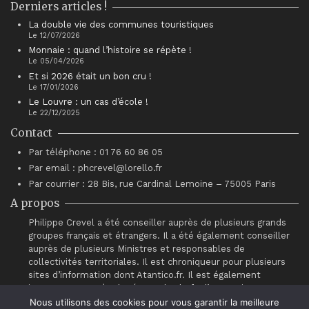
Derniers articles !
La double vie des communes touristiques
Le 12/07/2026
Monnaie : quand l’histoire se répète !
Le 05/04/2026
Et si 2026 était un bon cru !
Le 17/01/2026
Le Louvre : un cas d’école !
Le 22/12/2025
Contact
Par téléphone : 01 76 60 86 05
Par email : phcrevel@lorello.fr
Par courrier : 28 Bis, rue Cardinal Lemoine – 75005 Paris
A propos
Philippe Crevel a été conseiller auprès de plusieurs grands
groupes français et étrangers. Il a été également conseiller
auprès de plusieurs Ministres et responsables de
collectivités territoriales. Il est chroniqueur pour plusieurs
sites d’information dont Atantico.fr. Il est également
intervenant auprès du réseau de chefs d’entreprises
“Association pour le Progrès du Management” (APM).
Nous utilisons des cookies pour vous garantir la meilleure