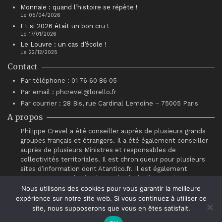
Monnaie : quand l’histoire se répète !
Le 05/04/2026
Et si 2026 était un bon cru !
Le 17/01/2026
Le Louvre : un cas d’école !
Le 22/12/2025
Contact
Par téléphone : 01 76 60 86 05
Par email : phcrevel@lorello.fr
Par courrier : 28 Bis, rue Cardinal Lemoine – 75005 Paris
A propos
Philippe Crevel a été conseiller auprès de plusieurs grands
groupes français et étrangers. Il a été également conseiller
auprès de plusieurs Ministres et responsables de
collectivités territoriales. Il est chroniqueur pour plusieurs
sites d’information dont Atantico.fr. Il est également
intervenant auprès du réseau de chefs d’entreprises
“Association pour le Progrès du Management” (APM).
Nous utilisons des cookies pour vous garantir la meilleure
expérience sur notre site web. Si vous continuez à utiliser ce
site, nous supposerons que vous en êtes satisfait.