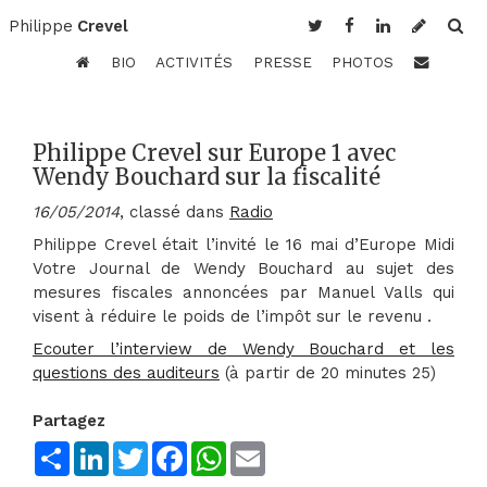
Philippe
Crevel
BIO
ACTIVITÉS
PRESSE
PHOTOS
Philippe Crevel sur Europe 1 avec
Wendy Bouchard sur la fiscalité
16/05/2014
, classé dans
Radio
Philippe Crevel était l’invité le 16 mai d’Europe Midi
Votre Journal de Wendy Bouchard au sujet des
mesures fiscales annoncées par Manuel Valls qui
visent à réduire le poids de l’impôt sur le revenu .
Ecouter l’interview de Wendy Bouchard et les
questions des auditeurs
(à partir de 20 minutes 25)
Partagez
Share
LinkedIn
Twitter
Facebook
WhatsApp
Email