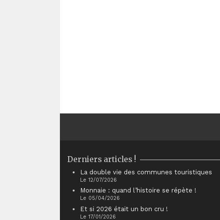
Derniers articles !
La double vie des communes touristiques
Le 12/07/2026
Monnaie : quand l’histoire se répète !
Le 05/04/2026
Et si 2026 était un bon cru !
Le 17/01/2026