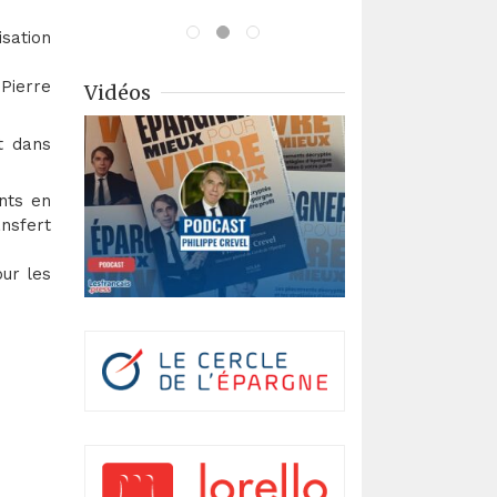
isation
 Pierre
Vidéos
t dans
nts en
nsfert
our les