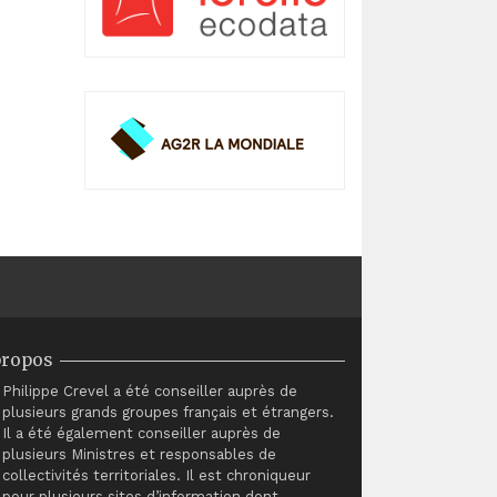
propos
Philippe Crevel a été conseiller auprès de
plusieurs grands groupes français et étrangers.
Il a été également conseiller auprès de
plusieurs Ministres et responsables de
collectivités territoriales. Il est chroniqueur
pour plusieurs sites d’information dont