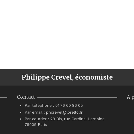
Philippe Crevel, économiste
Contact
A 
Par téléphone : 01 76 60 86 05
Par email : phcrevel@lorello.fr
Par courrier : 28 Bis, rue Cardinal Lemoine –
75005 Paris