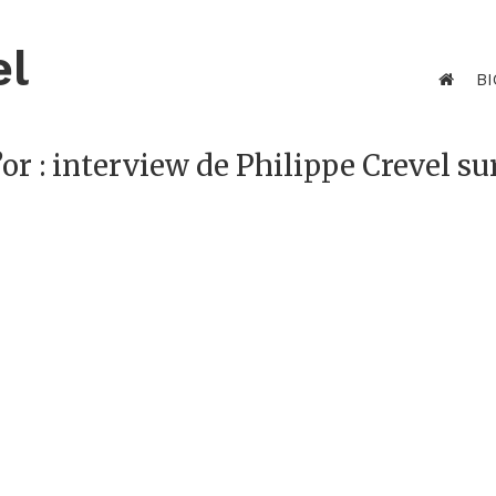
el
BI
or : interview de Philippe Crevel su