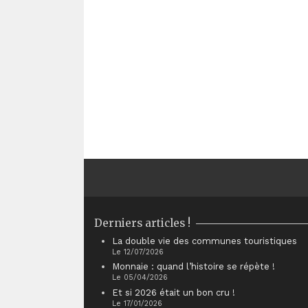
Derniers articles !
La double vie des communes touristiques
Le 12/07/2026
Monnaie : quand l’histoire se répète !
Le 05/04/2026
Et si 2026 était un bon cru !
Le 17/01/2026