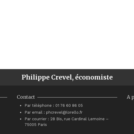
Philippe Crevel, économiste
Contact
A 
Par téléphone : 01 76 60 86 05
Par email : phcrevel@lorello.fr
Par courrier : 28 Bis, rue Cardinal Lemoine –
75005 Paris