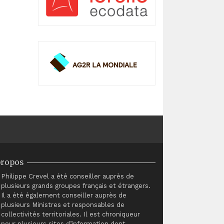
propos
Philippe Crevel a été conseiller auprès de
plusieurs grands groupes français et étrangers.
Il a été également conseiller auprès de
plusieurs Ministres et responsables de
collectivités territoriales. Il est chroniqueur
pour plusieurs sites d’information dont