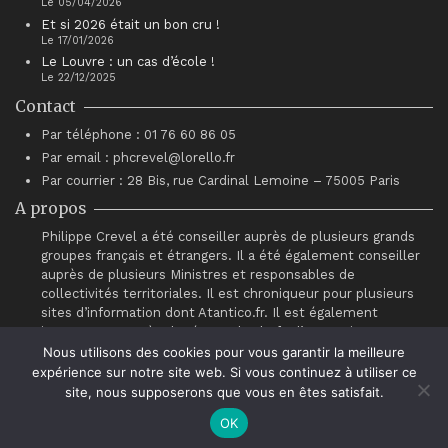
Le 05/04/2026
Et si 2026 était un bon cru !
Le 17/01/2026
Le Louvre : un cas d’école !
Le 22/12/2025
Contact
Par téléphone : 01 76 60 86 05
Par email : phcrevel@lorello.fr
Par courrier : 28 Bis, rue Cardinal Lemoine – 75005 Paris
A propos
Philippe Crevel a été conseiller auprès de plusieurs grands
groupes français et étrangers. Il a été également conseiller
auprès de plusieurs Ministres et responsables de
collectivités territoriales. Il est chroniqueur pour plusieurs
sites d’information dont Atantico.fr. Il est également
intervenant auprès du réseau de chefs d’entreprises
“Association pour le Progrès du Management” (APM).
Nous utilisons des cookies pour vous garantir la meilleure
expérience sur notre site web. Si vous continuez à utiliser ce
site, nous supposerons que vous en êtes satisfait.
OK
© Philippe Crevel 2021.
Contact
.