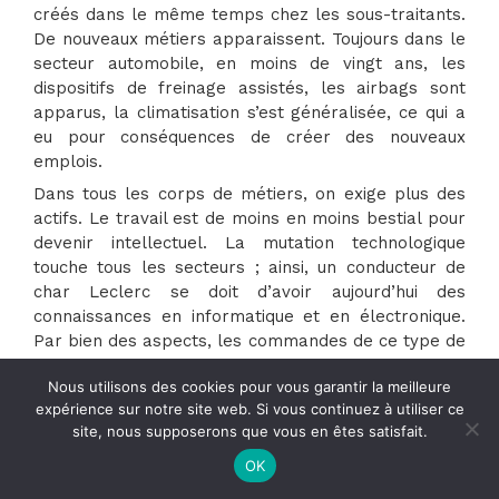
créés dans le même temps chez les sous-traitants.
De nouveaux métiers apparaissent. Toujours dans le
secteur automobile, en moins de vingt ans, les
dispositifs de freinage assistés, les airbags sont
apparus, la climatisation s’est généralisée, ce qui a
eu pour conséquences de créer des nouveaux
emplois.
Dans tous les corps de métiers, on exige plus des
actifs. Le travail est de moins en moins bestial pour
devenir intellectuel. La mutation technologique
touche tous les secteurs ; ainsi, un conducteur de
char Leclerc se doit d’avoir aujourd’hui des
connaissances en informatique et en électronique.
Par bien des aspects, les commandes de ce type de
char sont aussi complexes que celles que l’on peut
Nous utilisons des cookies pour vous garantir la meilleure
trouver sur un avion. De même, dans le secteur du
expérience sur notre site web. Si vous continuez à utiliser ce
bâtiment, il est fait appel de plus en plus appel à
site, nous supposerons que vous en êtes satisfait.
des techniques sophistiqués pour forer, renforcer,
couler du béton ou pour élever un immeuble. Il n’y a
OK
pas que les star-up qui ont le privilège d’utiliser